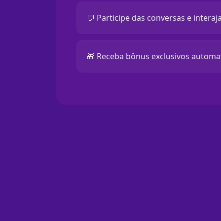
💬 Participe das conversas e interaj
🎁 Receba bônus exclusivos autom