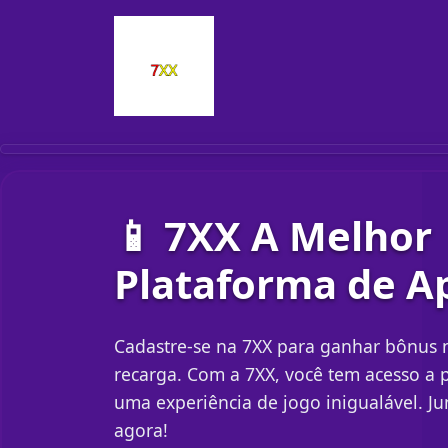
📱 7XX A Melhor
Plataforma de A
Cadastre-se na 7XX para ganhar bônus 
recarga. Com a 7XX, você tem acesso a 
uma experiência de jogo inigualável. J
agora!