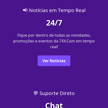
📢 Notícias em Tempo Real
24/7
Fique por dentro de todas as novidades,
promoções e eventos da 7XX.Com em tempo
real!
Ver Notícias
💬 Suporte Direto
Chat