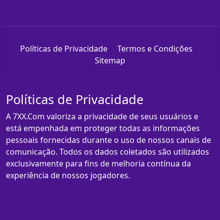
Políticas de Privacidade
Termos e Condições
Sitemap
Políticas de Privacidade
A 7XX.Com valoriza a privacidade de seus usuários e
está empenhada em proteger todas as informações
pessoais fornecidas durante o uso de nossos canais de
comunicação. Todos os dados coletados são utilizados
exclusivamente para fins de melhoria contínua da
experiência de nossos jogadores.