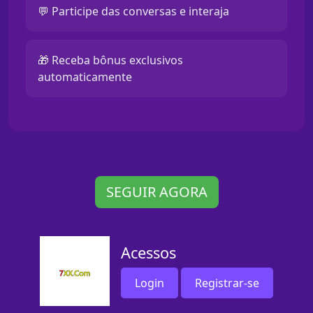
💬 Participe das conversas e interaja
🎁 Receba bônus exclusivos
automaticamente
SEGUIR AGORA
Acessos
Login
Registrar-se