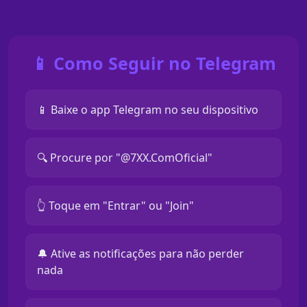
📱 Como Seguir no Telegram
📱 Baixe o app Telegram no seu dispositivo
🔍 Procure por "@7XX.ComOficial"
👆 Toque em "Entrar" ou "Join"
🔔 Ative as notificações para não perder
nada