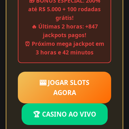
🎁 BÔNUS ESPECIAL: 200%
até R$ 5.000 + 100 rodadas
grátis!
🔥 Últimas 2 horas: +847
jackpots pagos!
⏰ Próximo mega jackpot em
3 horas e 42 minutos
🎰 JOGAR SLOTS
AGORA
🏆 CASINO AO VIVO