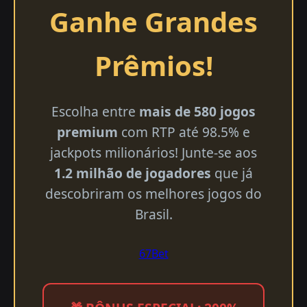
Ganhe Grandes
Prêmios!
Escolha entre
mais de 580 jogos
premium
com RTP até 98.5% e
jackpots milionários! Junte-se aos
1.2 milhão de jogadores
que já
descobriram os melhores jogos do
Brasil.
67Bet