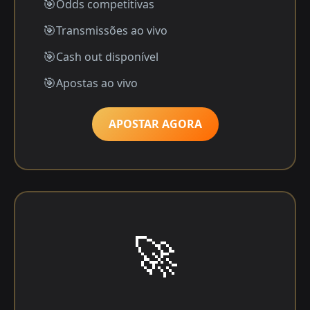
Odds competitivas
Transmissões ao vivo
Cash out disponível
Apostas ao vivo
APOSTAR AGORA
🚀