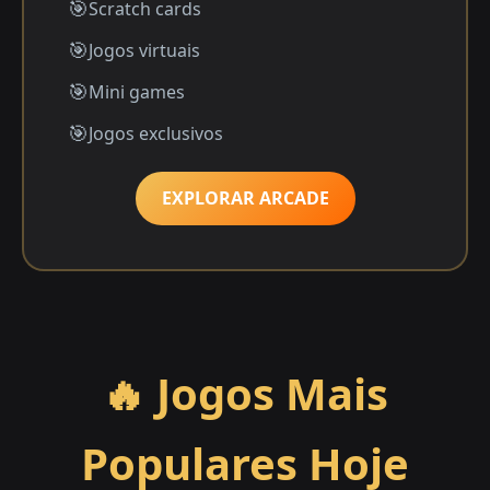
Scratch cards
Jogos virtuais
Mini games
Jogos exclusivos
EXPLORAR ARCADE
🔥 Jogos Mais
Populares Hoje