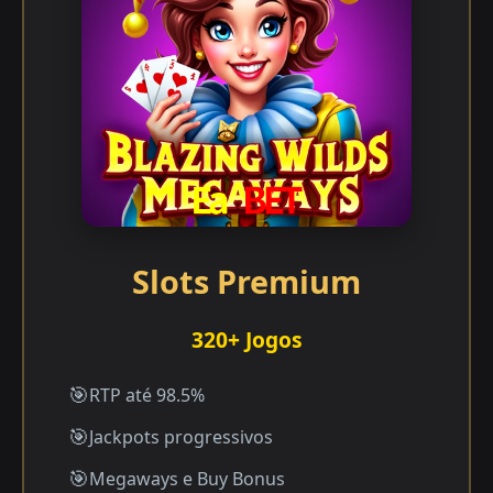
Slots Premium
320+ Jogos
RTP até 98.5%
Jackpots progressivos
Megaways e Buy Bonus