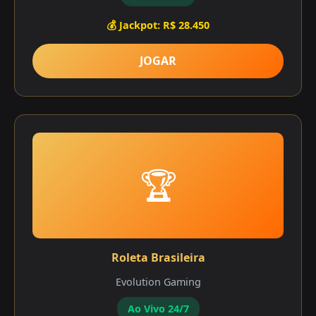
💰 Jackpot: R$ 28.450
JOGAR
🏆
Roleta Brasileira
Evolution Gaming
Ao Vivo 24/7