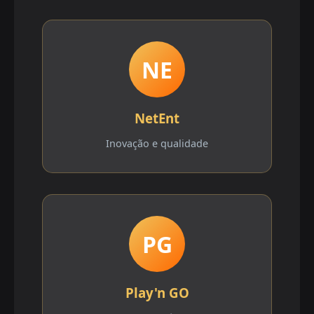
NE
NetEnt
Inovação e qualidade
PG
Play'n GO