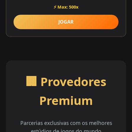
⚡ Max: 500x
JOGAR
🏢 Provedores
Premium
Parcerias exclusivas com os melhores
estúdios de jogos do mundo