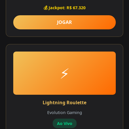
💰 Jackpot: R$ 67.320
JOGAR
⚡
Lightning Roulette
Evolution Gaming
Ao Vivo