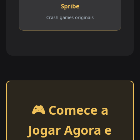
Spribe
Crash games originais
🎮 Comece a
Jogar Agora e