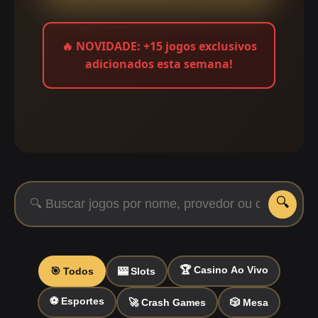
🔥
NOVIDADE:
+15 jogos exclusivos
adicionados esta semana!
🔍
🏆 Casino Ao Vivo
🎯 Todos
🎰 Slots
⚽ Esportes
🚀 Crash Games
🎲 Mesa